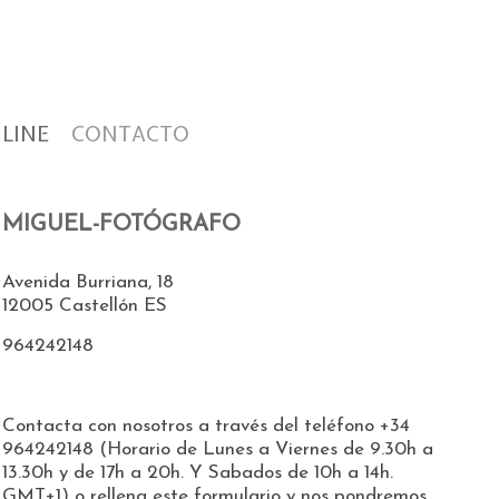
LINE
CONTACTO
MIGUEL-FOTÓGRAFO
Avenida Burriana, 18
12005
Castellón
ES
964242148
Contacta con nosotros a través del teléfono +34
964242148 (Horario de Lunes a Viernes de 9.30h a
13.30h y de 17h a 20h. Y Sabados de 10h a 14h.
GMT+1) o rellena este formulario y nos pondremos